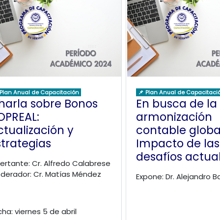
 Plan Anual de Capacitación
📌 Plan Anual de Capacitaci
harla sobre Bonos
En busca de la
OPREAL:
armonización
ctualización y
contable globa
strategias
Impacto de las 
desafíos actua
sertante: Cr. Alfredo Calabrese
derador: Cr. Matías Méndez
Expone: Dr. Alejandro Ba
cha: viernes 5 de abril