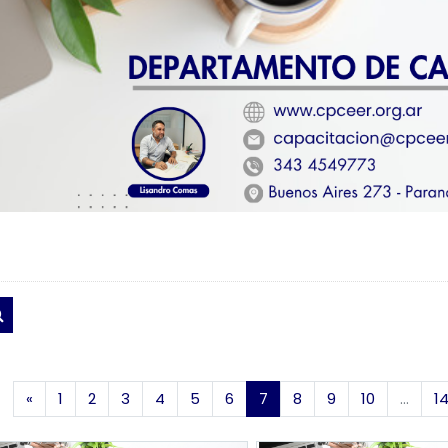
Buscar cursos
Página anterior
(actual)
«
1
2
3
4
5
6
7
8
9
10
…
1