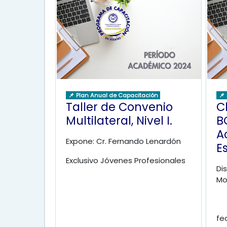
📌 Plan Anual de Capacitación
📌
Taller de Convenio
C
Multilateral, Nivel I.
B
A
Expone: Cr. Fernando Lenardón
E
Exclusivo Jóvenes Profesionales
Di
Mo
fe