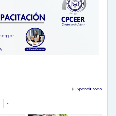
Expandir todo
Siguiente página
4
»