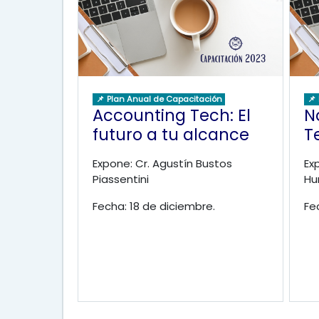
📌 Plan Anual de Capacitación
📌
Accounting Tech: El
N
futuro a tu alcance
T
Expone: Cr. Agustín Bustos
Ex
Piassentini
Hu
Fecha: 18 de diciembre.
Fe