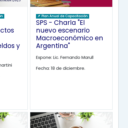
ón
📌 Plan Anual de Capacitación
SPS - Charla "El
ctos
nuevo escenario
Macroeconómico en
eldos y
Argentina"
Expone: Lic. Fernando Marull
artini
Fecha: 18 de diciembre.
e