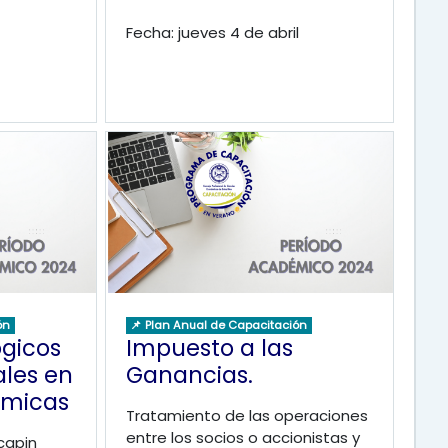
Fecha: jueves 4 de abril
ón
📌 Plan Anual de Capacitación
ógicos
Impuesto a las
ales en
Ganancias.
ómicas
Tratamiento de las operaciones
entre los socios o accionistas y
capin