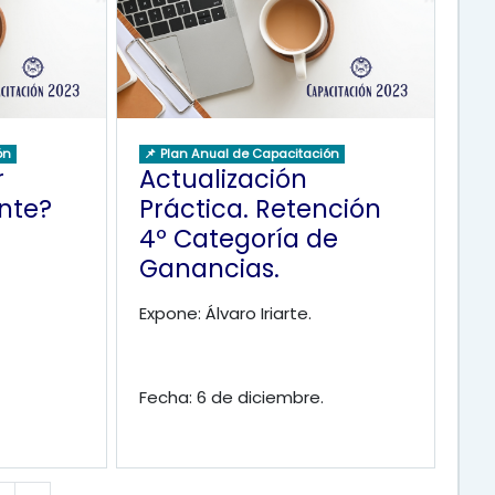
ón
📌 Plan Anual de Capacitación
r
Actualización
nte?
Práctica. Retención
4º Categoría de
Ganancias.
Expone: Álvaro Iriarte.
Fecha: 6 de diciembre.