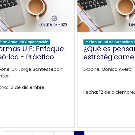
 Plan Anual de Capacitación
📌 Plan Anual de Capacitaci
ormas UIF: Enfoque
¿Qué es pensa
eórico - Práctico
estratégicame
pone: Dr. Jorge Santesteban
Expone: Mónica Avero.
nter.
cha: 13 de diciembre.
Fecha: 12 de diciembre.