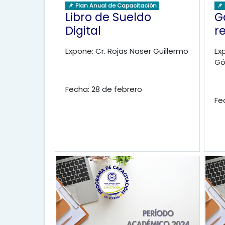
📌 Plan Anual de Capacitación
📌
Libro de Sueldo
G
Digital
r
Expone: Cr. Rojas Naser Guillermo
Ex
G
Fecha: 28 de febrero
Fe