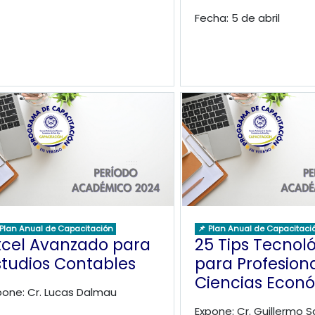
Fecha: 5 de abril
 Plan Anual de Capacitación
📌 Plan Anual de Capacitaci
xcel Avanzado para
25 Tips Tecnol
studios Contables
para Profesion
Ciencias Econ
pone: Cr. Lucas Dalmau
Expone: Cr. Guillermo S