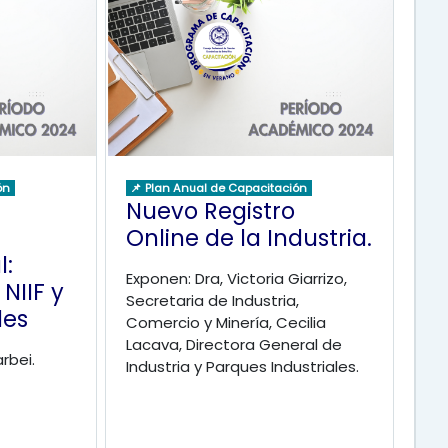
ón
📌 Plan Anual de Capacitación
Nuevo Registro
Online de la Industria.
l:
Exponen: Dra, Victoria Giarrizo,
NIIF y
Secretaria de Industria,
les
Comercio y Minería, Cecilia
Lacava, Directora General de
rbei.
Industria y Parques Industriales.