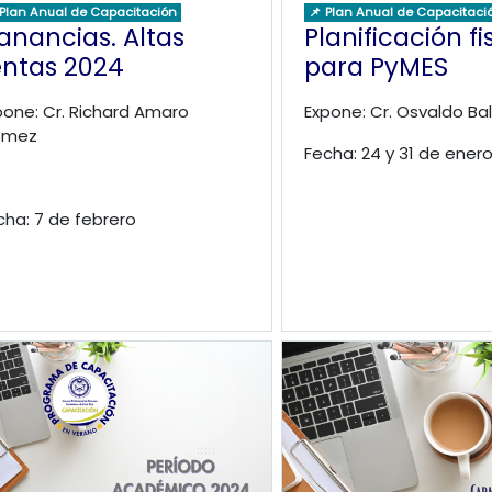
 Plan Anual de Capacitación
📌 Plan Anual de Capacitaci
anancias. Altas
Planificación fi
entas 2024
para PyMES
pone: Cr. Richard Amaro
Expone: Cr. Osvaldo Ba
ómez
Fecha: 24 y 31 de enero
cha: 7 de febrero