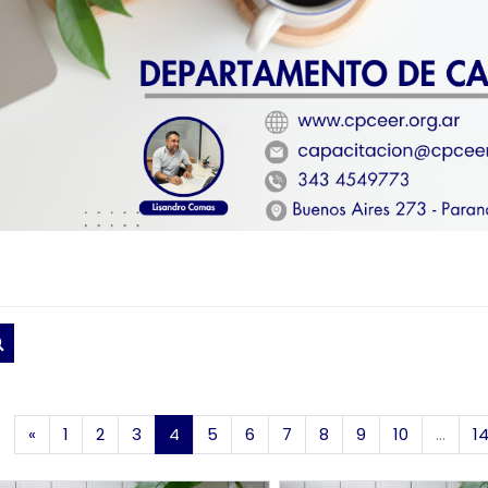
Buscar cursos
Página anterior
(actual)
«
1
2
3
4
5
6
7
8
9
10
…
1