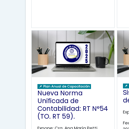
📌
📌 Plan Anual de Capacitación
S
Nueva Norma
d
Unificada de
Contabilidad: RT N°54
Exp
(TO. RT 59).
Fec
Expone: Cra. Ana María Petti.