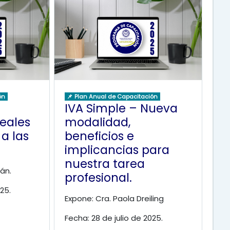
ón
📌 Plan Anual de Capacitación
IVA Simple – Nueva
eales
modalidad,
a las
beneficios e
implicancias para
nuestra tarea
án.
profesional.
25.
Expone: Cra. Paola Dreiling
Fecha: 28 de julio de 2025.