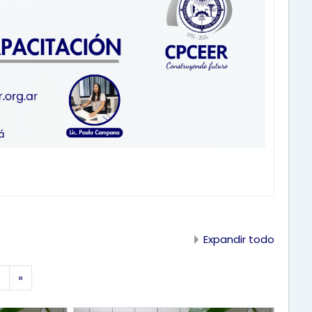
Expandir todo
Siguiente página
4
»