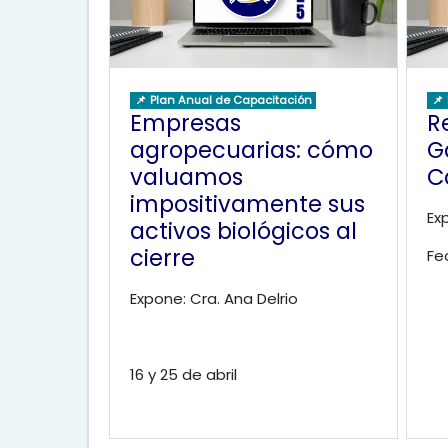
📌 Plan Anual de Capacitación
📌
Empresas
R
agropecuarias: cómo
G
valuamos
C
impositivamente sus
Ex
activos biológicos al
cierre
Fe
Expone: Cra. Ana Delrio
16 y 25 de abril