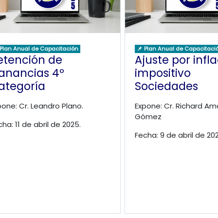
 Plan Anual de Capacitación
📌 Plan Anual de Capacitaci
etención de
Ajuste por infl
anancias 4º
impositivo
ategoría
Sociedades
pone: Cr. Leandro Plano.
Expone: Cr. Richard Am
Gómez
cha: 11 de abril de 2025.
Fecha: 9 de abril de 20