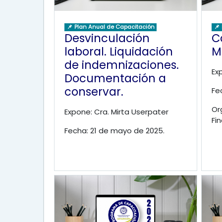
📌 Plan Anual de Capacitación
📌
Desvinculación
C
laboral. Liquidación
M
de indemnizaciones.
Ex
Documentación a
conservar.
Fe
Or
Expone: Cra. Mirta Userpater
Fi
Fecha: 21 de mayo de 2025.