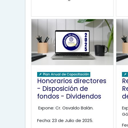
📌 Plan Anual de Capacitación
📌
Honorarios directores
R
- Disposición de
R
fondos - Dividendos
d
Expone: Cr. Osvaldo Balán.
Ex
Gó
Fecha: 23 de Julio de 2025.
Fe